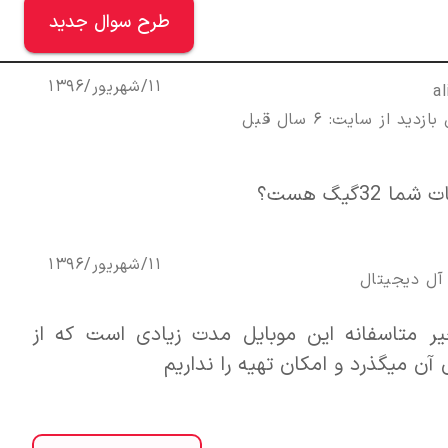
طرح سوال جدید
11/شهریور/1396
a
زدید از سایت: 6 سال قبل
 32گیگ هست؟
11/شهریور/1396
آل ديجيتال
ر متاسفانه این موبایل مدت زیادی است که از
آن میگذرد و امکان تهیه را نداریم