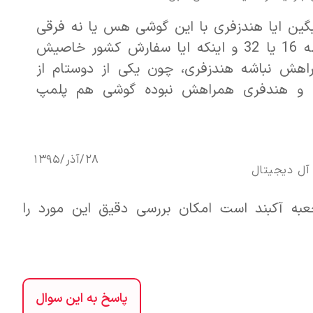
گین ایا هندزفری با این گوشی هس یا نه فرقی
نمیکنه حافظه 16 یا 32 و اینکه ایا سفارش کشور خاصیش
ش نباشه هندزفری، چون یکی از دوستام از
ه و هندفری همراهش نبوده گوشی هم پلمپ
28/آذر/1395
آل ديجيتال
به آکبند است امکان بررسی دقیق این مورد را
پاسخ به این سوال