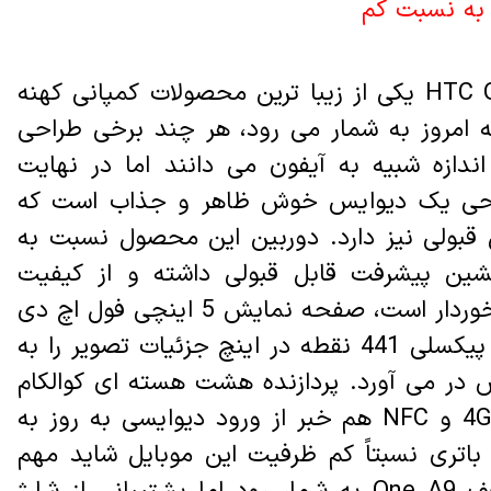
به نسبت کم
موبایل HTC One A9 یکی از زیبا ترین محصولات کمپانی کهنه
 به امروز به شمار می رود، هر چند برخی طراحی
ندازه شبیه به آیفون می دانند اما در نهایت
احی یک دیوایس خوش ظاهر و جذاب است که
بولی نیز دارد. دوربین این محصول نسبت به
ین پیشرفت قابل قبولی داشته و از کیفیت
بسیار خوبی برخوردار است، صفحه نمایش 5 اینچی فول اچ دی
آن هم با تراکم پیکسلی 441 نقطه در اینچ جزئیات تصویر را به
 در می آورد. پردازنده هشت هسته ای کوالکام
و پشتیبانی از 4G و NFC هم خبر از ورود دیوایسی به روز به
 باتری نسبتاً کم ظرفیت این موبایل شاید مهم