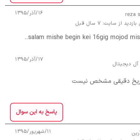
16/آذر/1395
reza 
زدید از سایت: 7 سال قبل
salam mishe begin kei 16gig mojod mis
17/آذر/1395
آل ديجيتال
اریخ دقیقی مشخص نیست
پاسخ به این سوال
11/شهریور/1395
رین