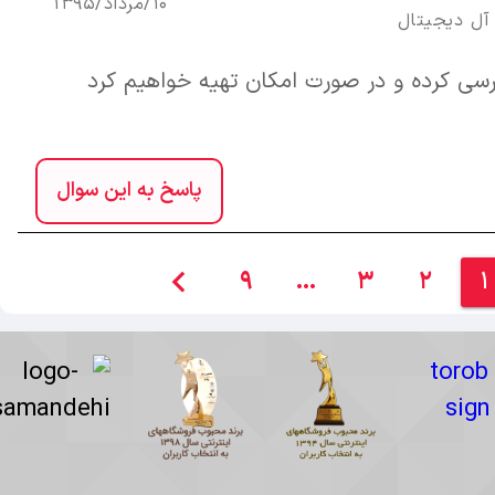
10/مرداد/1395
آل ديجيتال
رسی کرده و در صورت امکان تهیه خواهیم کرد
پاسخ به این سوال
navigate_before
9
…
3
2
1