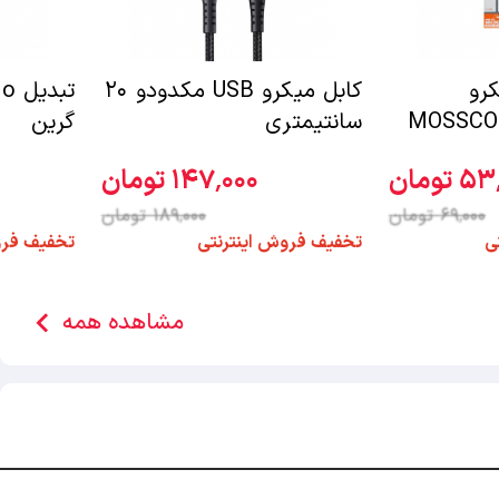
کرو
کابل میکرو USB مکدودو ۲۰
MOSSCO 
سانتیمتری
گرین
 تومان
147٬000 تومان
69٬000 تومان
189٬000 تومان
ی
تخفیف فروش اینترنتی
تخفیف فرو
chevron_left
مشاهده همه