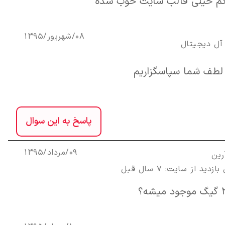
گم خیلی قالب سایت خوب شده
08/شهریور/1395
آل ديجيتال
 لطف شما سپاسگزاریم
پاسخ به این سوال
09/مرداد/1395
رین
زدید از سایت: 7 سال قبل