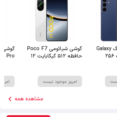
گوشی سامسونگ Galaxy
گوشی شیائومی Poco F7
S25 FE حافظه ۲۵۶
حافظه ۵۱۲ گیگابایت ۱۲
گیگابایت رم
۱۲ گیگابایت رم
یست
امروز موجود نیست
امروز
chevron_left
مشاهده همه