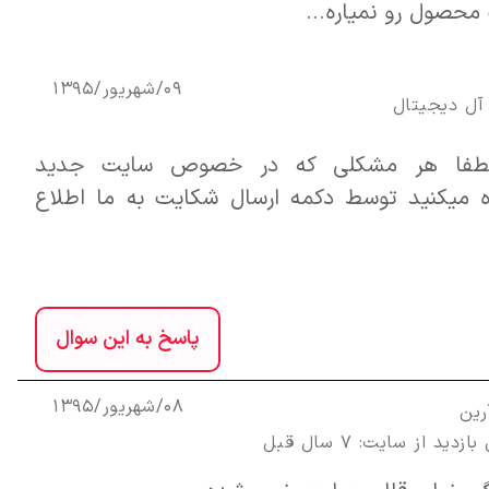
حصول رو نمیاره...
09/شهریور/1395
آل ديجيتال
لطفا هر مشکلی که در خصوص سایت جدید
 میکنید توسط دکمه ارسال شکایت به ما اطلاع
پاسخ به این سوال
08/شهریور/1395
رین
زدید از سایت: 7 سال قبل