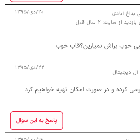
20/دی/1395
 بداغ ابادی
زدید از سایت: 2 سال قبل
نبی خوب براش نمیارین؟قاب خوب
22/دی/1395
آل ديجيتال
رسی کرده و در صورت امکان تهیه خواهیم کرد
پاسخ به این سوال