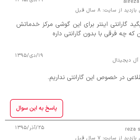
19/دی/1395
alirez
زدید از سایت: 8 سال قبل
ید گارانتی اینتر برای این گوشی مرکز خدماتش
که چه فرقی با بدون گارانتی داره
19/دی/1395
آل ديجيتال
لاعی در خصوص این گارانتی نداریم.
پاسخ به این سوال
25/آذر/1395
reza 
زدید از سایت: 7 سال قبل