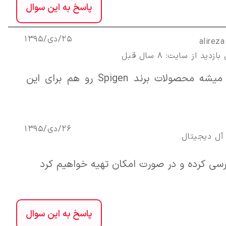
پاسخ به این سوال
25/دی/1395
alirez
زدید از سایت: 8 سال قبل
سلام ال اگه میشه محصولات برند Spigen رو هم برای این
26/دی/1395
آل ديجيتال
رسی کرده و در صورت امکان تهیه خواهیم کرد
پاسخ به این سوال