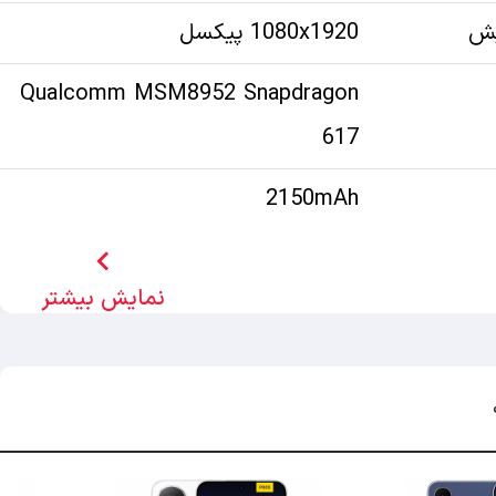
یش
1080x1920 پیکسل
Qualcomm MSM8952 Snapdragon
617
2150mAh
chevron_left
نمایش بیشتر